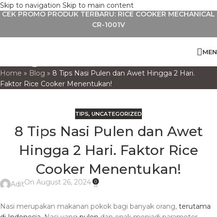
Skip to navigation
Skip to main content
CEK PROMO PRODUK TERBARU: RICE COOKER MECHANICAL
CR-1001V
Blog
MEN
Home
»
Blog
»
8 Tips Nasi Pulen dan Awet Hingga 2 Hari.
Faktor Rice Cooker Menentukan!
TIPS
,
UNCATEGORIZED
8 Tips Nasi Pulen dan Awet
Hingga 2 Hari. Faktor Rice
Cooker Menentukan!
On August 26, 2024
0
Adit
Nasi merupakan makanan pokok bagi banyak orang,
terutama