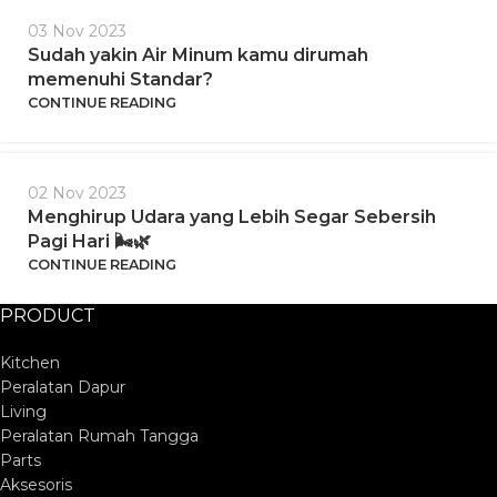
03 Nov 2023
Sudah yakin Air Minum kamu dirumah
memenuhi Standar?
CONTINUE READING
02 Nov 2023
Menghirup Udara yang Lebih Segar Sebersih
Pagi Hari 🌬️🌿
CONTINUE READING
PRODUCT
Kitchen
Peralatan Dapur
Living
Peralatan Rumah Tangga
Parts
Aksesoris