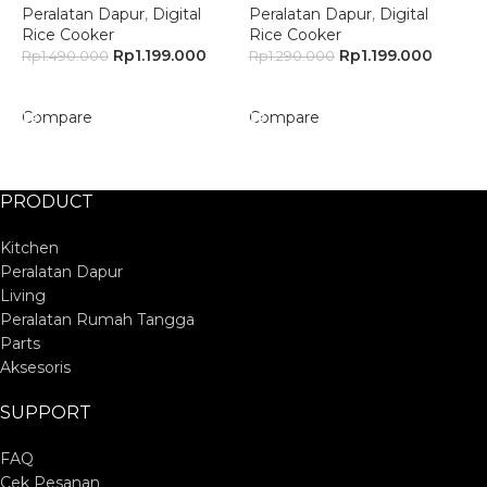
Peralatan Dapur
,
Digital
Peralatan Dapur
,
Digital
P
Rice Cooker
Rice Cooker
R
Rp
1.199.000
Rp
1.199.000
Rp
1.490.000
Rp
1.290.000
R
Add To Cart
Add To Cart
Compare
Compare
C
PRODUCT
Kitchen
Peralatan Dapur
Living
Peralatan Rumah Tangga
Parts
Aksesoris
SUPPORT
FAQ
Cek Pesanan