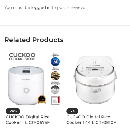
You must be
logged in
to post a review.
Related Products
-20%
-7%
CUCKOO Digital Rice
CUCKOO Digital Rice
C
Cooker 1 L CR-0675F
Cooker 1.44 L CR-0810F
C