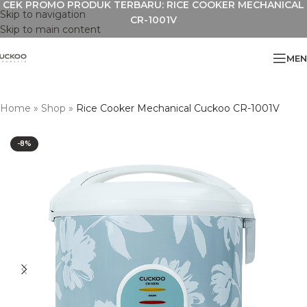
CEK PROMO PRODUK TERBARU: RICE COOKER MECHANICAL
Skip to navigation
CR-1001V
Skip to main content
MEN
Home
»
Shop
»
Rice Cooker Mechanical Cuckoo CR-1001V
-8%