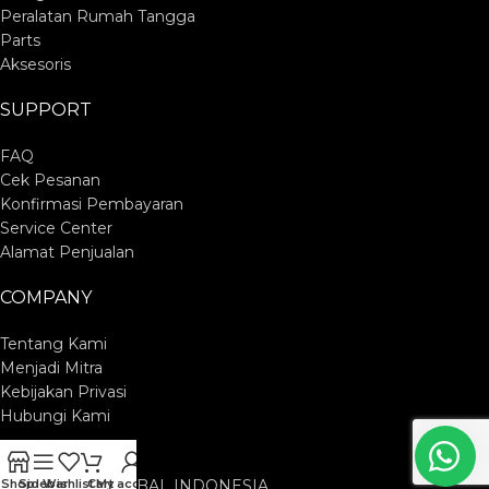
Peralatan Rumah Tangga
Parts
Aksesoris
SUPPORT
FAQ
Cek Pesanan
Konfirmasi Pembayaran
Service Center
Alamat Penjualan
COMPANY
Tentang Kami
Menjadi Mitra
Kebijakan Privasi
Hubungi Kami
PT. CUCKOO GLOBAL INDONESIA
Shop
Sidebar
Wishlist
Cart
My account