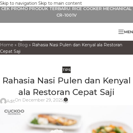
Skip to navigation
Skip to main content
CEK PROMO PRODUK TERBARU: RICE COOKER MECHANICAL
CR-1001V
Blog
MEN
Home
»
Blog
»
Rahasia Nasi Pulen dan Kenyal ala Restoran
Cepat Saji
TIPS
Rahasia Nasi Pulen dan Kenyal
ala Restoran Cepat Saji
On December 29, 2025
0
Adit