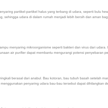
aring partikel-partikel halus yang terbang di udara, seperti bulu he
buang, sehingga udara di dalam rumah menjadi lebih bersih dan aman bag
a mampu menyaring mikroorganisme seperti bakteri dan virus dari udara
unaan air purifier dapat membantu mengurangi potensi penyebaran p
ringkali berasal dari anabul. Bau kotoran, bau tubuh basah setelah ma
nggunakan penyaring udara bau-bau tersebut dapat dihilangkan deng