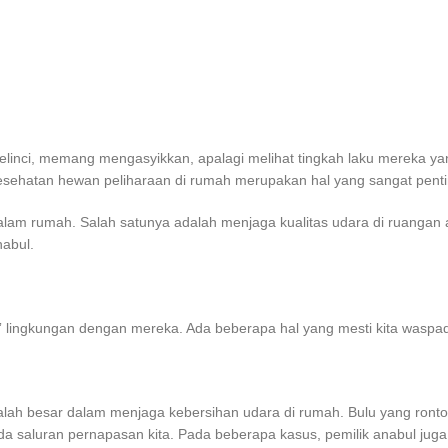
 kelinci, memang mengasyikkan, apalagi melihat tingkah laku mereka 
sehatan hewan peliharaan di rumah merupakan hal yang sangat penti
lam rumah. Salah satunya adalah menjaga kualitas udara di ruangan a
nabul.
” lingkungan dengan mereka. Ada beberapa hal yang mesti kita waspad
lah besar dalam menjaga kebersihan udara di rumah. Bulu yang rontok 
ada saluran pernapasan kita. Pada beberapa kasus, pemilik anabul juga b