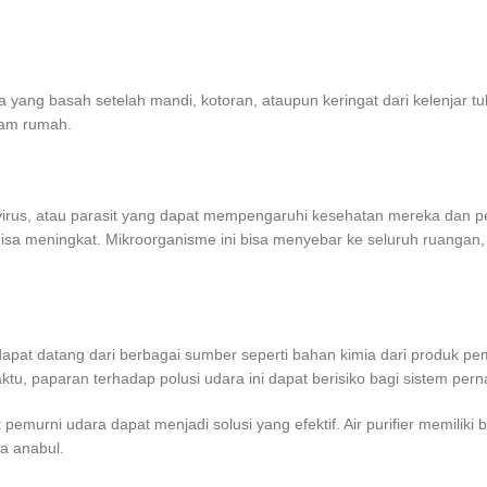
a yang basah setelah mandi, kotoran, ataupun keringat dari kelenjar 
alam rumah.
virus, atau parasit yang dapat mempengaruhi kesehatan mereka dan pe
ara bisa meningkat. Mikroorganisme ini bisa menyebar ke seluruh rua
 dapat datang dari berbagai sumber seperti bahan kimia dari produk pem
ktu, paparan terhadap polusi udara ini dapat berisiko bagi sistem pe
t pemurni udara dapat menjadi solusi yang efektif. Air purifier memili
a anabul.