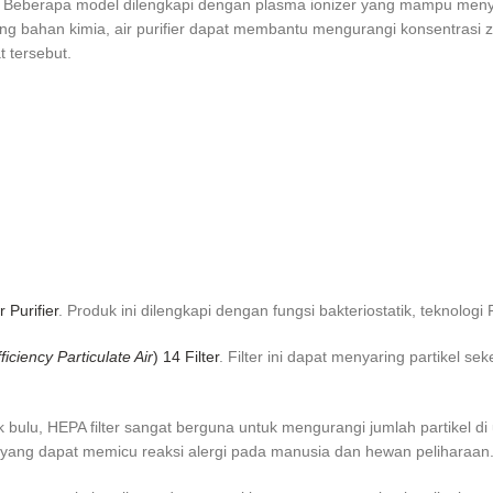
an. Beberapa model dilengkapi dengan plasma ionizer yang mampu meny
ahan kimia, air purifier dapat membantu mengurangi konsentrasi za
t tersebut.
 Purifier
. Produk ini dilengkapi dengan fungsi bakteriostatik, teknolog
ficiency Particulate Air
) 14 Filter
. Filter ini dapat menyaring partikel se
ok bulu, HEPA filter sangat berguna untuk mengurangi jumlah partikel
n yang dapat memicu reaksi alergi pada manusia dan hewan peliharaan