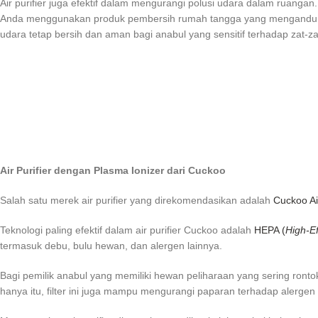
Air purifier juga efektif dalam mengurangi polusi udara dalam ruang
Anda menggunakan produk pembersih rumah tangga yang mengandung b
udara tetap bersih dan aman bagi anabul yang sensitif terhadap zat-za
Air Purifier dengan Plasma Ionizer dari Cuckoo
Salah satu merek air purifier yang direkomendasikan adalah
Cuckoo Air
Teknologi paling efektif dalam air purifier Cuckoo adalah
HEPA (
High-Ef
termasuk debu, bulu hewan, dan alergen lainnya.
Bagi pemilik anabul yang memiliki hewan peliharaan yang sering ront
hanya itu, filter ini juga mampu mengurangi paparan terhadap alerge