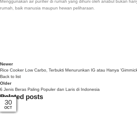
Menggunakan air purifier di rumah yang dihuni oleh anabul bukan ha
rumah, baik manusia maupun hewan peliharaan.
Newer
Rice Cooker Low Carbo, Terbukti Menurunkan IG atau Hanya ‘Gimmic
Back to list
Older
6 Jenis Beras Paling Populer dan Laris di Indonesia
Related posts
27
24
24
17
17
03
25
03
30
29
30
30
MAR
APR
APR
DEC
JUN
JUN
JAN
OCT
OCT
FEB
FEB
JUL