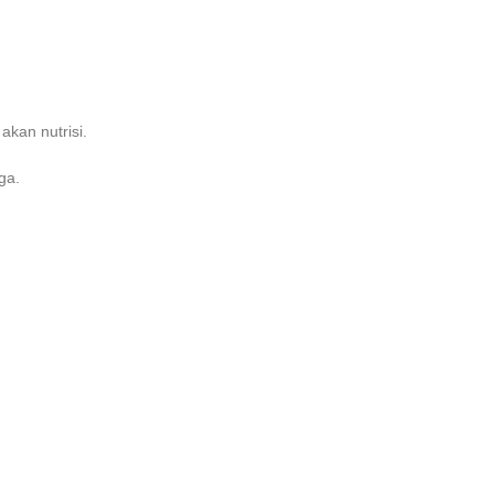
kan nutrisi.
ga.