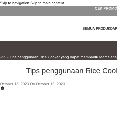
Skip to navigation
Skip to main content
CEK PROMO
SEMUA PRODUK
DA
Blog
»
Tips penggunaan Rice Cooker yang dapat membantu Moms agar 
Tips penggunaan Rice Coo
October 18, 2023
On October 18, 2023
0