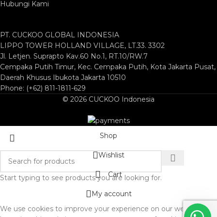
Hubungi Kami
PT. CUCKOO GLOBAL INDONESIA
LIPPO TOWER HOLLAND VILLAGE, LT.33. 3302
Jl. Letjen. Suprapto Kav.60 No.1, RT.10/RW.7
Cempaka Putih Timur, Kec. Cempaka Putih, Kota Jakarta Pusat,
Daerah Khusus Ibukota Jakarta 10510
Phone: (+62) 811-1811-629
© 2026 CUCKOO Indonesia
Shop
Wishlist
Cart
Start typing to see products you are looking for.
My account
We use cookies to improve your experience on our website. By