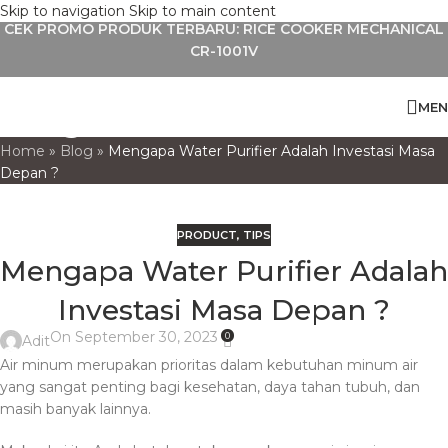
Skip to navigation
Skip to main content
CEK PROMO PRODUK TERBARU: RICE COOKER MECHANICAL
CR-1001V
Blog
MEN
Home
»
Blog
»
Mengapa Water Purifier Adalah Investasi Masa
Depan ?
PRODUCT
,
TIPS
Mengapa Water Purifier Adalah
Investasi Masa Depan ?
On September 30, 2023
0
Adit
Air minum merupakan prioritas dalam kebutuhan minum air
yang sangat penting bagi kesehatan, daya tahan tubuh, dan
masih banyak lainnya.