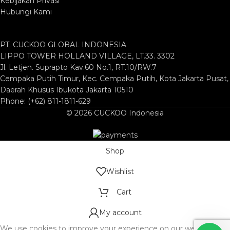
Kebijakan Privasi
Hubungi Kami
PT. CUCKOO GLOBAL INDONESIA
LIPPO TOWER HOLLAND VILLAGE, LT.33. 3302
Jl. Letjen. Suprapto Kav.60 No.1, RT.10/RW.7
Cempaka Putih Timur, Kec. Cempaka Putih, Kota Jakarta Pusat,
Daerah Khusus Ibukota Jakarta 10510
Phone: (+62) 811-1811-629
© 2026 CUCKOO Indonesia
Shop
Wishlist
Cart
My account
We use cookies to improve your experience on our website. By