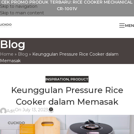
CEK PROMO PRODUK TERBARU: RICE COOKER MECHANICAL
Skip to navigation
CR-1001V
Skip to main content
MEN
Blog
Home
»
Blog
»
Keunggulan Pressure Rice Cooker dalam
Memasak
INSPIRATION
,
PRODUCT
Keunggulan Pressure Rice
Cooker dalam Memasak
On July 13, 2023
0
Adit