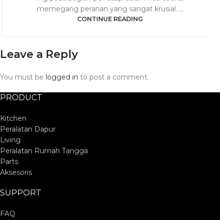
memegang peranan yang sangat krusial. ...
CONTINUE READING
Leave a Reply
You must be
logged in
to post a comment.
PRODUCT
Kitchen
Peralatan Dapur
Living
Peralatan Rumah Tangga
Parts
Aksesoris
SUPPORT
FAQ