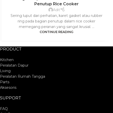
Penutup Rice Cooker
Adit
Sering luput dari perhatian, karet gasket atau rubber
ring pada bagian penutup dalam rice cooker
memegang peranan yang sangat krusial. ...
CONTINUE READING
PRODUCT
Kitchen
Peralatan Dapur
Living
Peralatan Rumah Tangga
Parts
Aksesoris
SUPPORT
FAQ