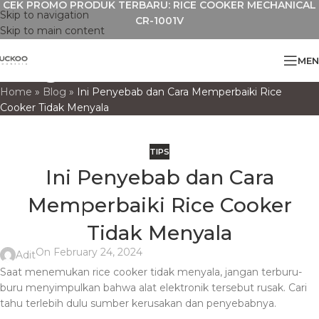
CEK PROMO PRODUK TERBARU: RICE COOKER MECHANICAL
Skip to navigation
CR-1001V
Skip to main content
Blog
MEN
Home
»
Blog
»
Ini Penyebab dan Cara Memperbaiki Rice
Cooker Tidak Menyala
TIPS
Ini Penyebab dan Cara
Memperbaiki Rice Cooker
Tidak Menyala
On February 24, 2024
Adit
Saat menemukan rice cooker tidak menyala, jangan terburu-
buru menyimpulkan bahwa alat elektronik tersebut rusak. Cari
tahu terlebih dulu sumber kerusakan dan penyebabnya.