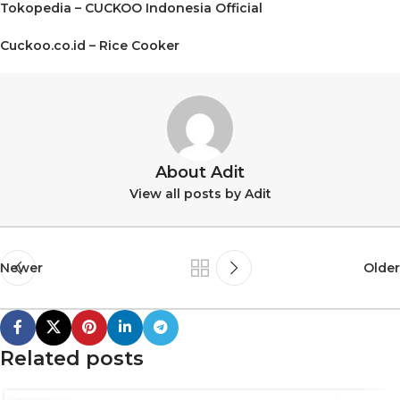
Tokopedia – CUCKOO Indonesia Official
Cuckoo.co.id – Rice Cooker
About Adit
View all posts by Adit
Newer
Older
Related posts