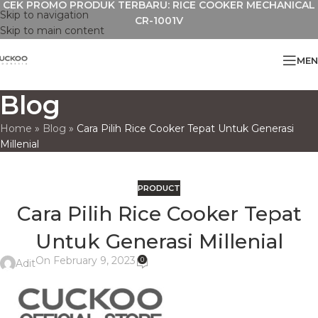
CEK PROMO PRODUK TERBARU: RICE COOKER MECHANICAL
Skip to navigation
CR-1001V
Skip to main content
MEN
Blog
Home
»
Blog
»
Cara Pilih Rice Cooker Tepat Untuk Generasi
Millenial
PRODUCT
Cara Pilih Rice Cooker Tepat
Untuk Generasi Millenial
On February 9, 2023
0
Adit