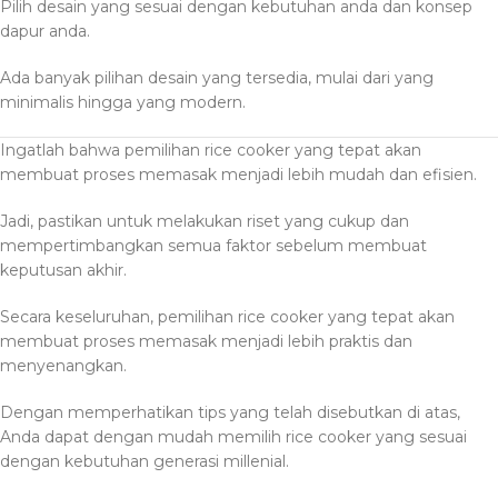
Pilih desain yang sesuai dengan kebutuhan anda dan konsep
dapur anda.
Ada banyak pilihan desain yang tersedia, mulai dari yang
minimalis hingga yang modern.
Ingatlah bahwa pemilihan rice cooker yang tepat akan
membuat proses memasak menjadi lebih mudah dan efisien.
Jadi, pastikan untuk melakukan riset yang cukup dan
mempertimbangkan semua faktor sebelum membuat
keputusan akhir.
Secara keseluruhan, pemilihan rice cooker yang tepat akan
membuat proses memasak menjadi lebih praktis dan
menyenangkan.
Dengan memperhatikan tips yang telah disebutkan di atas,
Anda dapat dengan mudah memilih rice cooker yang sesuai
dengan kebutuhan generasi millenial.