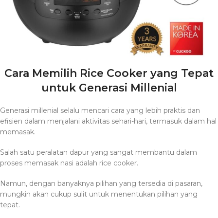
Cara Memilih Rice Cooker yang Tepat
untuk Generasi Millenial
Generasi millenial selalu mencari cara yang lebih praktis dan
efisien dalam menjalani aktivitas sehari-hari, termasuk dalam hal
memasak.
Salah satu peralatan dapur yang sangat membantu dalam
proses memasak nasi adalah rice cooker.
Namun, dengan banyaknya pilihan yang tersedia di pasaran,
mungkin akan cukup sulit untuk menentukan pilihan yang
tepat.