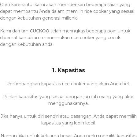
Oleh karena itu, kami akan memberikan beberapa saran yang
dapat membantu Anda dalam memilih rice cooker yang sesuai
dengan kebutuhan generasi millenial.
Kami dari tim
CUCKOO
telah meringkas beberapa poin untuk
diperhatikan dalam menemukan rice cooker yang cocok
dengan kebutuhan anda.
1. Kapasitas
Pertimbangkan kapasitas rice cooker yang akan Anda beli.
Pilihlah kapasitas yang sesuai dengan jumlah orang yang akan
menggunakannya.
Jika hanya untuk diri sendiri atau pasangan, Anda dapat memilih
kapasitas yang lebih kecil.
Namun, jika untuk keluarga besar, Anda perlu memilih kapasitas