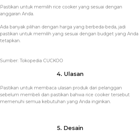
Pastikan untuk memilih rice cooker yang sesuai dengan
anggaran Anda.
Ada banyak pilihan dengan harga yang berbeda-beda, jadi
pastikan untuk memilih yang sesuai dengan budget yang Anda
tetapkan.
Sumber: Tokopedia CUCKOO
4. Ulasan
Pastikan untuk membaca ulasan produk dari pelanggan
sebelum membeli dan pastikan bahwa rice cooker tersebut
memenuhi semua kebutuhan yang Anda inginkan.
5. Desain