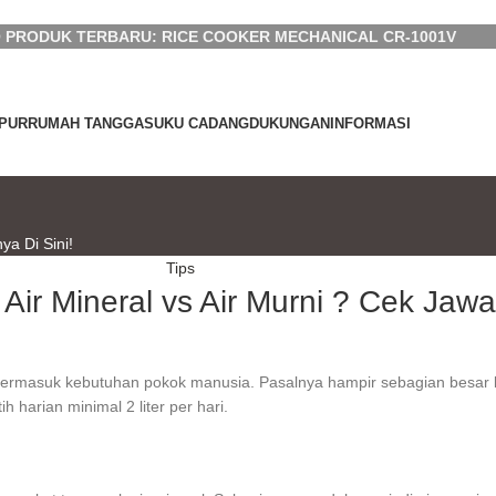
 PRODUK TERBARU: RICE COOKER MECHANICAL CR-1001V
PUR
RUMAH TANGGA
SUKU CADANG
DUKUNGAN
INFORMASI
ya Di Sini!
Tips
Air Mineral vs Air Murni ? Cek Jawa
Air termasuk kebutuhan pokok manusia. Pasalnya hampir sebagian bes
 harian minimal 2 liter per hari.