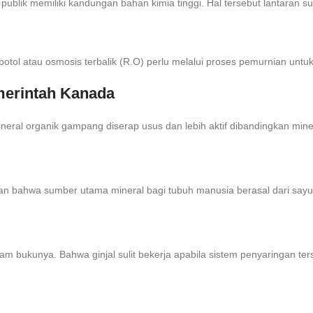
blik memiliki kandungan bahan kimia tinggi. Hal tersebut lantaran su
otol atau osmosis terbalik (R.O) perlu melalui proses pemurnian untu
merintah Kanada
al organik gampang diserap usus dan lebih aktif dibandingkan miner
 bahwa sumber utama mineral bagi tubuh manusia berasal dari sayu
alam bukunya. Bahwa ginjal sulit bekerja apabila sistem penyaringan te