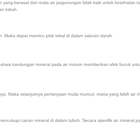
ang berasal dari mata air pegunungan tidak baik untuk kesehatan tub
an tubuh.
h. Maka dapat memicu plak tebal di dalam saluran darah.
t bahwa kandungan mineral pada air minum memberikan efek buruk untu
nya. Maka selanjutnya pertanyaan mulai muncul, mana yang lebih air mi
encukupi cairan mineral di dalam tubuh. Secara spesifik air mineral 