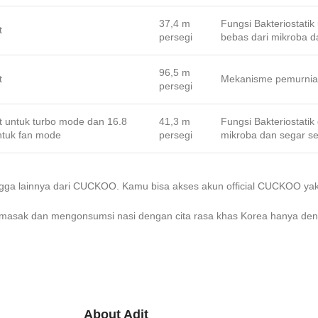
37,4 m
Fungsi Bakteriostati
t
persegi
bebas dari mikroba d
96,5 m
t
Mekanisme pemurnian
persegi
t untuk turbo mode dan 16.8
41,3 m
Fungsi Bakteriostatik
ntuk fan mode
persegi
mikroba dan segar sep
 tangga lainnya dari CUCKOO. Kamu bisa akses akun official CUCKOO 
masak dan mengonsumsi nasi dengan cita rasa khas Korea hanya deng
About Adit