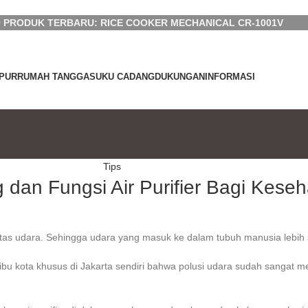
 PRODUK TERBARU: RICE COOKER MECHANICAL CR-1001V
PUR
RUMAH TANGGA
SUKU CADANG
DUKUNGAN
INFORMASI
Tips
 dan Fungsi Air Purifier Bagi Kese
tas udara. Sehingga udara yang masuk ke dalam tubuh manusia lebih s
 ibu kota khusus di Jakarta sendiri bahwa polusi udara sudah sangat