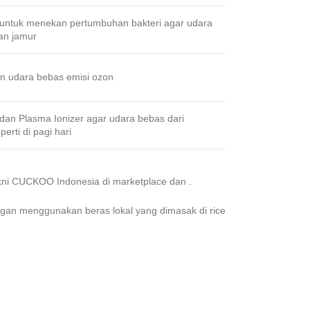
k untuk menekan pertumbuhan bakteri agar udara
an jamur
 udara bebas emisi ozon
 dan Plasma Ionizer agar udara bebas dari
erti di pagi hari
yakni CUCKOO Indonesia di marketplace
dan
.
an menggunakan beras lokal yang dimasak di rice