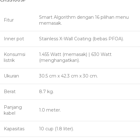
CHSS1009F
Smart Algorithm dengan 16 pilihan menu
Fitur
memasak.
Inner pot
Stainless X-Wall Coating (bebas PFOA).
Konsumsi
1.455 Watt (memasak) | 630 Watt
listrik
(menghangatkan).
Ukuran
30.5 cm x 42.3 cm x 30 cm.
Berat
8.7 kg.
Panjang
1.0 meter.
kabel
Kapasitas
10 cup (1.8 liter).