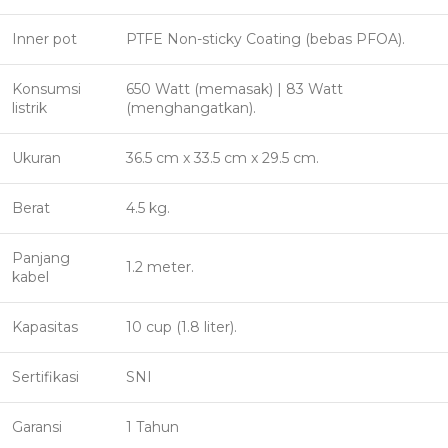
Inner pot
PTFE Non-sticky Coating (bebas PFOA).
Konsumsi
650 Watt (memasak) | 83 Watt
listrik
(menghangatkan).
Ukuran
36.5 cm x 33.5 cm x 29.5 cm.
Berat
4.5 kg.
Panjang
1.2 meter.
kabel
Kapasitas
10 cup (1.8 liter).
Sertifikasi
SNI
Garansi
1 Tahun