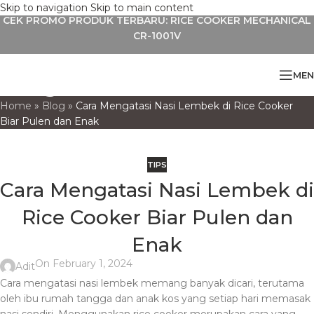
Skip to navigation
Skip to main content
CEK PROMO PRODUK TERBARU: RICE COOKER MECHANICAL
CR-1001V
Blog
MEN
Home
»
Blog
»
Cara Mengatasi Nasi Lembek di Rice Cooker
Biar Pulen dan Enak
TIPS
Cara Mengatasi Nasi Lembek di
Rice Cooker Biar Pulen dan
Enak
On February 1, 2024
Adit
Cara mengatasi nasi lembek memang banyak dicari, terutama
oleh ibu rumah tangga dan anak kos yang setiap hari memasak