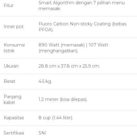
Smart Algorithm dengan 7 pilihan menu
Fitur
memasak.
Fluoro Carbon Non-sticky Coating (bebas
Inner pot
PFOA).
Konsumsi
890 Watt (memasak) | 107 Watt
listrik
(menghangatkan).
Ukuran
28.8 cm x 37.8 cm x 25.9 cm.
Berat
4.5 kg.
Panjang
1.2 meter (bisa dilepas).
kabel
Kapasitas
8 cup (1.44 liter).
Sertifikasi
SNI