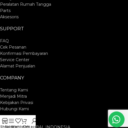
Peralatan Rumah Tangga
Parts
Aksesoris
SUPPORT
FAQ
Cek Pesanan
Konfirmasi Pembayaran
Service Center
Alamat Penjualan
COMPANY
Tentang Kami
Menjadi Mitra
Kebijakan Privasi
Hubungi Kami
PT. CUCKOO GLOBAL INDONESIA
Shop
Sidebar
Wishlist
Cart
My account