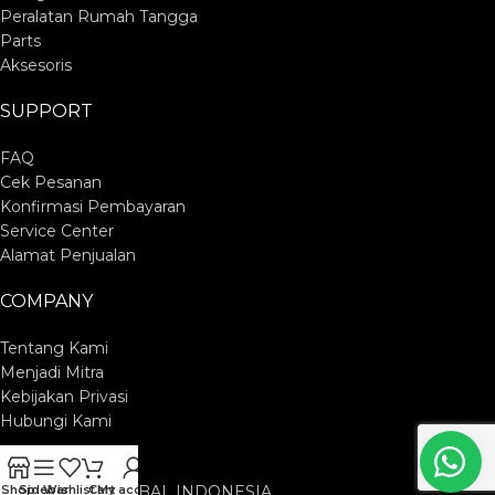
Peralatan Rumah Tangga
Parts
Aksesoris
SUPPORT
FAQ
Cek Pesanan
Konfirmasi Pembayaran
Service Center
Alamat Penjualan
COMPANY
Tentang Kami
Menjadi Mitra
Kebijakan Privasi
Hubungi Kami
PT. CUCKOO GLOBAL INDONESIA
Shop
Sidebar
Wishlist
Cart
My account