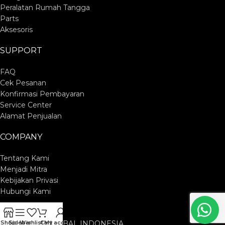
Peralatan Rumah Tangga
Parts
Aksesoris
SUPPORT
FAQ
Cek Pesanan
Konfirmasi Pembayaran
Service Center
Alamat Penjualan
COMPANY
Tentang Kami
Menjadi Mitra
Kebijakan Privasi
Hubungi Kami
PT. CUCKOO GLOBAL INDONESIA
Shop
Sidebar
Wishlist
Cart
My account