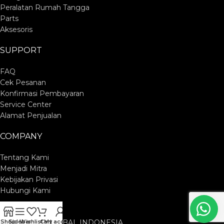
Peralatan Rumah Tangga
Parts
Aksesoris
SUPPORT
FAQ
Cek Pesanan
Konfirmasi Pembayaran
Service Center
Alamat Penjualan
COMPANY
Tentang Kami
Menjadi Mitra
Kebijakan Privasi
Hubungi Kami
PT. CUCKOO GLOBAL INDONESIA
Shop
Sidebar
Wishlist
Cart
My account