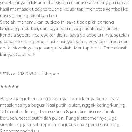
sebelumnya tidak ada fitur sistem drainase air sehingga uap air
hasil memasak tidak terbuang keluar tapi menetes kembali ke
nasi yg mengakibatkan bau.
Setelah menemukan cuckoo ini saya tidak pikir panjang
langsung mau beli, dan saya optimis bgt tidak akan timbul
kendala seperti rice cooker digital saya yg sebelumnya, setelah
dicoba memang beda hasil nasinya lebih savory lebih fresh dan
enak. Modelnya juga sangat stylish, Mantap betul. Terimakasih
banyak Cuckoo.🫰
S***8 on CR-0690F – Shopee
★★★★★
Bagus banget ini rice cooker nya! Tampilannya keren, hasil
masak nasinya bagus. Nasi putih, pulen, nggak kering/kuning.
Udah coba dihangatkan selama 8 jam, kondisi nasi tidak
berubah, tetap putih dan pulen. Fungsi steamer nya juga
simple, nggak usah repot mengukus pake panci susun lagi.
Recommended 👍🏻