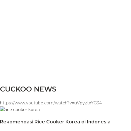
sed do eiusmod tempor incididunt ut labore et dolore
magna aliqua.
SHOP
CUCKOO NEWS
https://www.youtube.com/watch?v=uVpyztxYG34
Rekomendasi Rice Cooker Korea di Indonesia