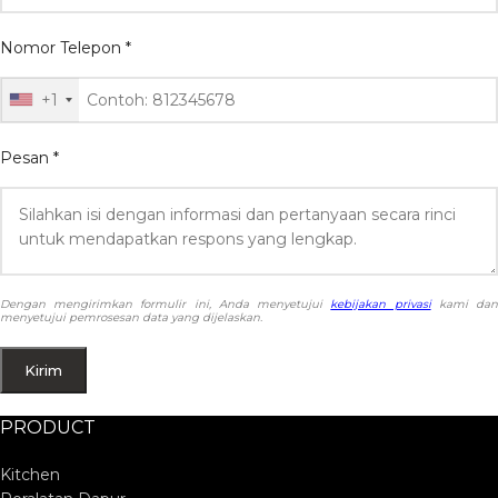
Nomor Telepon
*
+1
Pesan
*
Dengan mengirimkan formulir ini, Anda menyetujui
kebijakan privasi
kami da
menyetujui pemrosesan data yang dijelaskan.
PRODUCT
Kitchen