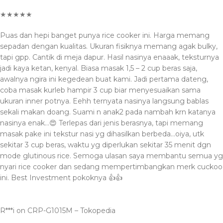
★★★★★
Puas dan hepi banget punya rice cooker ini. Harga memang
sepadan dengan kualitas. Ukuran fisiknya memang agak bulky,
tapi gpp. Cantik di meja dapur. Hasil nasinya enaaak, teksturnya
jadi kaya ketan, kenyal. Biasa masak 1,5 – 2 cup beras saja,
awalnya ngira ini kegedean buat kami. Jadi pertama dateng,
coba masak kurleb hampir 3 cup biar menyesuaikan sama
ukuran inner potnya. Eehh ternyata nasinya langsung bablas
sekali makan doang. Suami n anak2 pada nambah krn katanya
nasinya enak…😍 Terlepas dari jenis berasnya, tapi memang
masak pake ini tekstur nasi yg dihasilkan berbeda…oiya, utk
sekitar 3 cup beras, waktu yg diperlukan sekitar 35 menit dgn
mode glutinous rice. Semoga ulasan saya membantu semua yg
nyari rice cooker dan sedang mempertimbangkan merk cuckoo
ini. Best Investment pokoknya 👍👍
R***i on CRP-G1015M – Tokopedia️