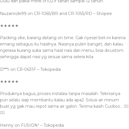
Dulu dah pakai merk cr1021r tahan sampai 12 tahun.
fauzanrizki99 on CR-1065/BR and CR-1055/RD – Shopee
★★★★★
Packing oke, barang datang on time. Gak nyesel beli ini karena
emang sebagus itu hasilnya. Nasinya pulen banget, dan kalau
ngerasa kurang suka sama hasil nasi dari menu, bisa dicustom
sehingga dapat nasi yg sesuai sama selera kita
D***r on CR-0631F – Tokopedia
★★★★★
Produknya bagus, proses instalasi tanpa masalah. Teknisinya
pun selalu siap membantu kalau ada apa2. Solusi air minum
buat yg gak mau repot sama air galon. Terima kasih Cuckoo… 👍🏻
👍🏻
Henny on FUSION⁺ – Tokopedia