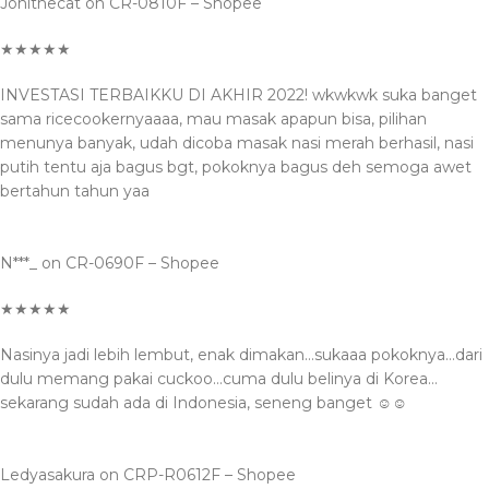
Jonithecat on CR-0810F – Shopee
★★★★★
INVESTASI TERBAIKKU DI AKHIR 2022! wkwkwk suka banget
sama ricecookernyaaaa, mau masak apapun bisa, pilihan
menunya banyak, udah dicoba masak nasi merah berhasil, nasi
putih tentu aja bagus bgt, pokoknya bagus deh semoga awet
bertahun tahun yaa
N***_ on CR-0690F – Shopee
★★★★★
Nasinya jadi lebih lembut, enak dimakan…sukaaa pokoknya…dari
dulu memang pakai cuckoo…cuma dulu belinya di Korea…
sekarang sudah ada di Indonesia, seneng banget ☺☺
Ledyasakura on CRP-R0612F – Shopee