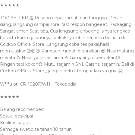
★★★★★
TOP SELLER 👏 Respon cepat ramah dan tanggap. Pesan
siang, langsung sampai sore, fast respon bangeeet. Packaging
Sangat aman Saat tiba, Cus langsung unboxing isinya lengkap
beserta kartu garansinya, pokoknya lebih terjamin belanja di
Cockoo Official Store. Langsung coba tes pakai,hasil
memuaskan😉😉😉 Panduan mudah digunakan 😍 Nasi matang
merata 👍 Nasinya tahan lama 🍚 Gampang dibersihkan😘
Ringan tapi kokoh😊 Mutu terjamin SNI. Garansi terjamin. Beli di
Cuckoo Official Store,,, jangan beli di tempat lain ya guys🙅‍
W***u on CR-1020F/WH – Tokopedia
★★★★★
Barang recomended.
Sesuai deskripsi
Kualitas bagus.
Semoga awet.bisa tahan 10 tahun.