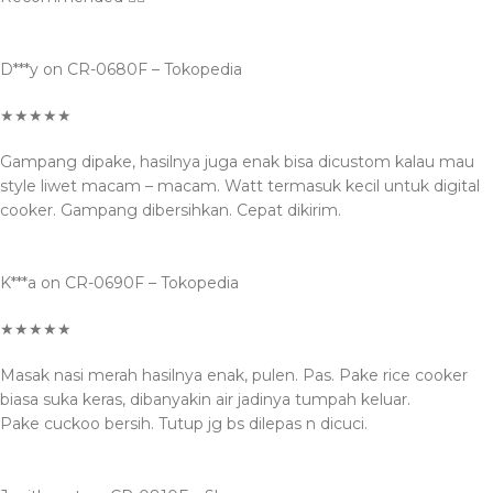
D***y on CR-0680F – Tokopedia️
★★★★★
Gampang dipake, hasilnya juga enak bisa dicustom kalau mau
style liwet macam – macam. Watt termasuk kecil untuk digital
cooker. Gampang dibersihkan. Cepat dikirim.
K***a on CR-0690F – Tokopedia️
★★★★★
Masak nasi merah hasilnya enak, pulen. Pas. Pake rice cooker
biasa suka keras, dibanyakin air jadinya tumpah keluar.
Pake cuckoo bersih. Tutup jg bs dilepas n dicuci.