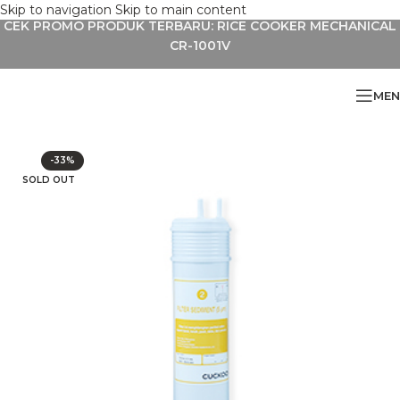
Skip to navigation
Skip to main content
CEK PROMO PRODUK TERBARU: RICE COOKER MECHANICAL
CR-1001V
MEN
»
Filter Sedimen 5 Mikron Cuckoo New Undersink Water Purifier
-33%
SOLD OUT