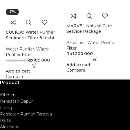
-17%
MARVEL Natural Care
R
Service Package
C
CUCKOO Water Purifier
Sediment Filter 8 Inchi
Aksesoris
,
Water Purifier
W
Filter
P
Water Purifier
,
Water
Rp
1.200.000
R
Purifier Filter
Rp
189.000
Rp
229.000
Add to cart
A
Compare
C
Add to cart
Compare
Product
Kitchen
Peralatan Dapur
Living
Peralatan Rumah Tangga
Parts
Aksesoris