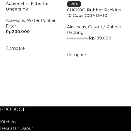
Active Mini Filter for
C
-20%
Undersink
C
CUCKOO Rubber Packing
10 Cups CCP-DH10
Aksesoris
,
Water Purifier
A
Filter
P
Aksesoris
,
Gasket / Rubber
Rp
200.000
R
Packing
Rp
199.000
Rp
250.000
Add To Cart
Add To Cart
Compare
C
Compare
PRODUCT
Kitchen
Peralatan Dapur