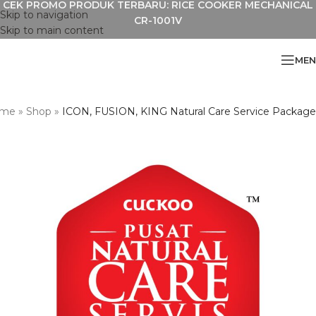
CEK PROMO PRODUK TERBARU: RICE COOKER MECHANICAL
Skip to navigation
CR-1001V
Skip to main content
MEN
me
»
Shop
»
ICON, FUSION, KING Natural Care Service Package