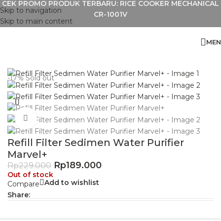
CEK PROMO PRODUK TERBARU: RICE COOKER MECHANICAL
Skip to navigation
CR-1001V
Skip to main content
MEN
Home
»
Shop
»
Refill Filter Sedimen Water Purifier Marvel+
-17%
Sold out
Click to enlarge
Refill Filter Sedimen Water Purifier
Marvel+
Rp
189.000
Rp
229.000
Out of stock
Add to wishlist
Compare
Share: