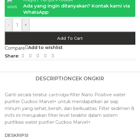
Ada yang ingin ditanyakan? Kontak kami via
WhatsApp
-
+
Add To Cart
Add to wishlist
Compare
Share:
DESCRIPTION
CEK ONGKIR
Ganti secara teratur
cartridge
filter Nano Positive water
purifier Cuckoo Marvel+ untuk mendapatkan air siap
minum yang sehat, bersih, dan berkualitas. Filter sedimen 8
inchi ini merupakan filter level terakhir dalam sistem
purifikasi water purifier Cuckoo Marvel+.
DESKRIPSI