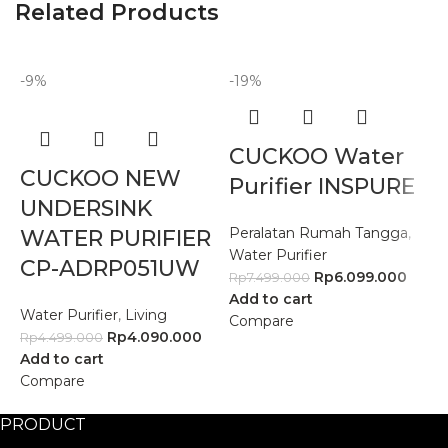
Related Products
-9%
-19%
-
CUCKOO Water
CUCKOO NEW
Purifier INSPURE
UNDERSINK
Peralatan Rumah Tangga
,
WATER PURIFIER
Water Purifier
CP-ADRP051UW
Rp
6.099.000
Rp
7.499.000
Add to cart
Water Purifier
,
Living
W
Compare
Rp
4.090.000
P
Rp
4.499.000
Add to cart
R
Compare
A
C
PRODUCT