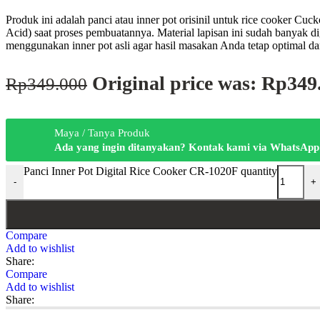
Produk ini adalah panci atau inner pot orisinil untuk rice cooker C
Acid) saat proses pembuatannya. Material lapisan ini sudah banyak d
menggunakan inner pot asli agar hasil masakan Anda tetap optimal da
Original price was: Rp349
Rp
349.000
Maya / Tanya Produk
Ada yang ingin ditanyakan? Kontak kami via WhatsApp
Panci Inner Pot Digital Rice Cooker CR-1020F quantity
-
+
Compare
Add to wishlist
Share:
Compare
Add to wishlist
Share: