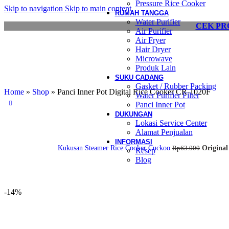
Pressure Rice Cooker
Skip to navigation
Skip to main content
RUMAH TANGGA
Water Purifier
CEK PR
Air Purifier
Air Fryer
Hair Dryer
Microwave
Produk Lain
SUKU CADANG
Gasket / Rubber Packing
Home
»
Shop
»
Panci Inner Pot Digital Rice Cooker CR-1020F
Water Purifier Filter
Panci Inner Pot
DUKUNGAN
Lokasi Service Center
Alamat Penjualan
INFORMASI
Kukusan Steamer Rice Cooker Cuckoo
Original
Rp
63.000
Resep
Blog
-14%