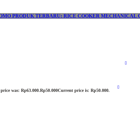
OMO PRODUK TERBARU: RICE COOKER MECHANICAL C
 price was: Rp63.000.
Rp
50.000
Current price is: Rp50.000.