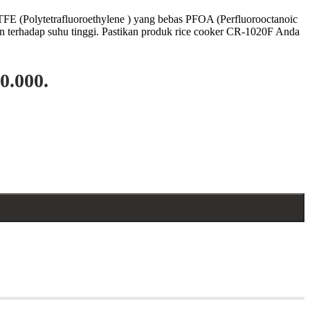
PTFE (Poly
tetrafluoroethylene
) yang bebas PFOA (Perfluorooctanoic
han terhadap suhu tinggi. Pastikan produk rice cooker CR-1020F Anda
0.000.