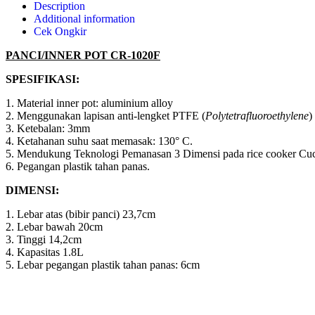
Description
Additional information
Cek Ongkir
PANCI/INNER POT CR-1020F
SPESIFIKASI:
1. Material inner pot: aluminium alloy
2. Menggunakan lapisan anti-lengket PTFE (
Poly
tetrafluoroethylene
)
3. Ketebalan: 3mm
4. Ketahanan suhu saat memasak: 130° C.
5. Mendukung Teknologi Pemanasan 3 Dimensi pada rice cooker Cu
6. Pegangan plastik tahan panas.
DIMENSI:
1. Lebar atas (bibir panci) 23,7cm
2. Lebar bawah 20cm
3. Tinggi 14,2cm
4. Kapasitas 1.8L
5. Lebar pegangan plastik tahan panas: 6cm