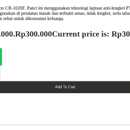
uckoo CR-1020F. Panci ini menggunakan teknologi lapisan anti-lengket 
igunakan di peralatan masak dan terbukti aman, tidak lengket, serta ta
n sehat untuk dikonsumsi keluarga.
.000.
Rp
300.000
Current price is: Rp30
Add To Cart