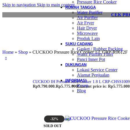
Pressure Rice Cooker
Skip to navigation
Skip to main content
RUMAH TANGGA
Water Purifier
CEK PR
Air Purifier
Air Fryer
Hair Dryer
Microwave
Produk Lain
SUKU CADANG
Gasket / Rubber Packing
Home
»
Shop
»
CUCKOO Pressure Rice Cooker 1 L CRP-R0612F
Water Purifier Filter
Panci Inner Pot
DUKUNGAN
Lokasi Service Center
Alamat Penjualan
INFORMASI
CUCKOO IH Pressure Rice Cooker 1.8 L CRP-CHSS100
Resep
Rp9.790.000.
Rp
5.775.000
Current price is: Rp5.775.000
Blog
Click to enlarge
-32%
SOLD OUT