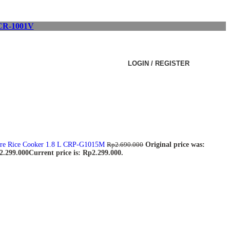
R-1001V
LOGIN / REGISTER
e Rice Cooker 1.8 L CRP-G1015M
Original price was:
Rp
2.690.000
2.299.000
Current price is: Rp2.299.000.