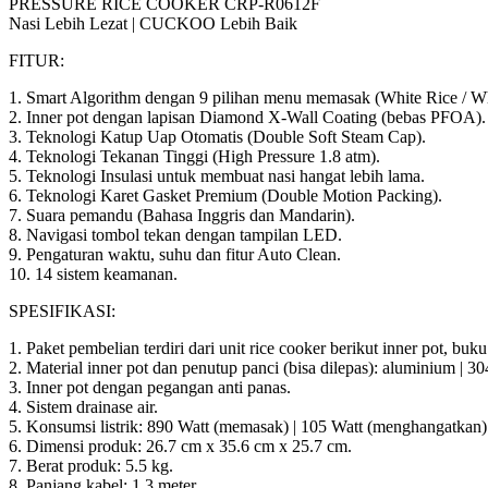
PRESSURE RICE COOKER CRP-R0612F
Nasi Lebih Lezat | CUCKOO Lebih Baik
FITUR:
1. Smart Algorithm dengan 9 pilihan menu memasak (White Rice / Wh
2. Inner pot dengan lapisan Diamond X-Wall Coating (bebas PFOA).
3. Teknologi Katup Uap Otomatis (Double Soft Steam Cap).
4. Teknologi Tekanan Tinggi (High Pressure 1.8 atm).
5. Teknologi Insulasi untuk membuat nasi hangat lebih lama.
6. Teknologi Karet Gasket Premium (Double Motion Packing).
7. Suara pemandu (Bahasa Inggris dan Mandarin).
8. Navigasi tombol tekan dengan tampilan LED.
9. Pengaturan waktu, suhu dan fitur Auto Clean.
10. 14 sistem keamanan.
SPESIFIKASI:
1. Paket pembelian terdiri dari unit rice cooker berikut inner pot, b
2. Material inner pot dan penutup panci (bisa dilepas): aluminium | 304
3. Inner pot dengan pegangan anti panas.
4. Sistem drainase air.
5. Konsumsi listrik: 890 Watt (memasak) | 105 Watt (menghangatkan)
6. Dimensi produk: 26.7 cm x 35.6 cm x 25.7 cm.
7. Berat produk: 5.5 kg.
8. Panjang kabel: 1.3 meter.