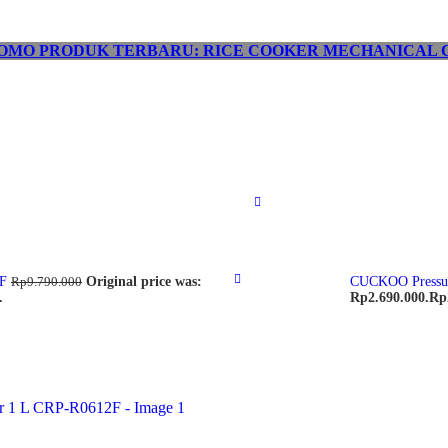
OMO PRODUK TERBARU: RICE COOKER MECHANICAL C
9F
Original price was:
CUCKOO Pressur
Rp
9.790.000
.
Rp2.690.000.
Rp