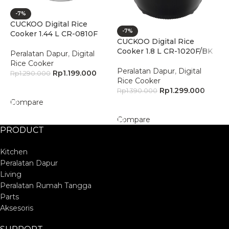
C
-7%
CUCKOO Digital Rice
-7%
Cooker 1.44 L CR-0810F
CUCKOO Digital Rice
Cooker 1.8 L CR-1020F/BK
Peralatan Dapur
,
Digital
Rice Cooker
Peralatan Dapur
,
Digital
Rp
1.199.000
Rp
1.290.000
Rice Cooker
Add To Cart
Rp
1.299.000
Rp
1.390.000
Compare
Add To Cart
Compare
PRODUCT
Kitchen
Peralatan Dapur
Living
Peralatan Rumah Tangga
Parts
Aksesoris