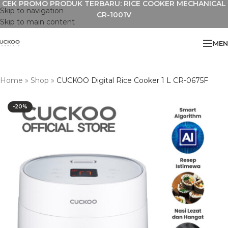
CEK PROMO PRODUK TERBARU: RICE COOKER MECHANICAL
Skip to navigation
CR-1001V
Skip to main content
MEN
Home
»
Shop
»
CUCKOO Digital Rice Cooker 1 L CR-0675F
-20%