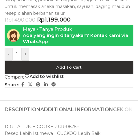
untuk memasak aneka masakan, sayuran, daging maupun
resep olahan berbahan telur.
Rp
1.199.000
Rp
1.490.000
Maya / Tanya Produk
Ada yang ingin ditanyakan? Kontak kami via
WhatsApp
-
+
Add To Cart
Add to wishlist
Compare
Share:
DESCRIPTION
ADDITIONAL INFORMATION
CEK ONG
DIGITAL RICE COOKER CR-0675F
Resep Lebih Istimewa | CUCKOO Lebih Baik