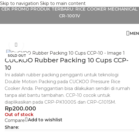
Skip to navigation
Skip to main content
CEK PROMO PRODUK TERBARU: RICE COOKER MECHANICAL
CR-1001V
MEN
Home
»
Shop
»
CUCKOO Rubber Packing 10 Cups CCP-10
Click to enlarge
SOLD OUT
CUCKOO Rubber Packing 10 Cups CCP-
10
Ini adalah rubber packing pengganti untuk teknologi
Double Motion Packing pada CUCKOO Pressure Rice
Cooker Anda. Penggantian bisa dilakukan sendiri di rumah
tanpa alat bantu tambahan. CCP-10 cocok untuk
diaplikasikan pada CRP-PK1000S dan CRP-G1015M.
Rp
200.000
Out of stock
Add to wishlist
Compare
Share: