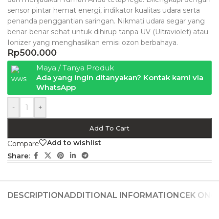
sensor pintar hemat energi, indikator kualitas udara serta
penanda penggantian saringan. Nikmati udara segar yang
benar-benar sehat untuk dihirup tanpa UV (Ultraviolet) atau
Ionizer yang menghasilkan emisi ozon berbahaya.
Rp
500.000
Maya / Tanya Produk
Ada yang ingin ditanyakan? Kontak kami via
WhatsApp
-
+
Add To Cart
Add to wishlist
Compare
Share:
DESCRIPTION
ADDITIONAL INFORMATION
CEK ONG