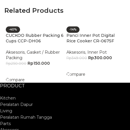
Related Products
-40%
-14%
CUCKOO Rubber Packing 6
Panci Inner Pot Digital
P
Cups CCP-DH06
Rice Cooker CR-0675F
C
1
Aksesoris
,
Gasket / Rubber
Aksesoris
,
Inner Pot
Packing
Rp
300.000
A
Rp
349.000
Rp
150.000
Rp
250.000
R
Add To Cart
Add To Cart
Compare
Compare
C
PRODUCT
Kitchen
Peralatan Dapur
Living
Peralatan Rumah Tangga
Parts