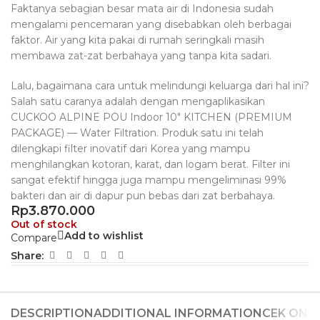
Faktanya sebagian besar mata air di Indonesia sudah
mengalami pencemaran yang disebabkan oleh berbagai
faktor. Air yang kita pakai di rumah seringkali masih
membawa zat-zat berbahaya yang tanpa kita sadari.
Lalu, bagaimana cara untuk melindungi keluarga dari hal ini?
Salah satu caranya adalah dengan mengaplikasikan
CUCKOO ALPINE POU Indoor 10″ KITCHEN (PREMIUM
PACKAGE) — Water Filtration. Produk satu ini telah
dilengkapi filter inovatif dari Korea yang mampu
menghilangkan kotoran, karat, dan logam berat. Filter ini
sangat efektif hingga juga mampu mengeliminasi 99%
bakteri dan air di dapur pun bebas dari zat berbahaya.
Rp
3.870.000
Out of stock
Add to wishlist
Compare
Share:
DESCRIPTION
ADDITIONAL INFORMATION
CEK ONG