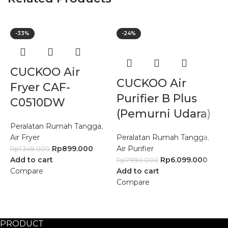
-33%
-24%
CUCKOO Air
CUCKOO Air
Fryer CAF-
Purifier B Plus
C0510DW
(Pemurni Udara)
Peralatan Rumah Tangga
,
Air Fryer
Peralatan Rumah Tangga
,
Rp
899.000
Air Purifier
Rp
1.349.000
Add to cart
Rp
6.099.000
Rp
7.990.000
P
Compare
Add to cart
L
Compare
R
A
C
PRODUCT