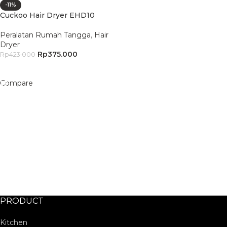
-11%
Cuckoo Hair Dryer EHD10
Peralatan Rumah Tangga
,
Hair
Dryer
Rp
375.000
Rp
423.000
Add To Cart
Compare
PRODUCT
Kitchen