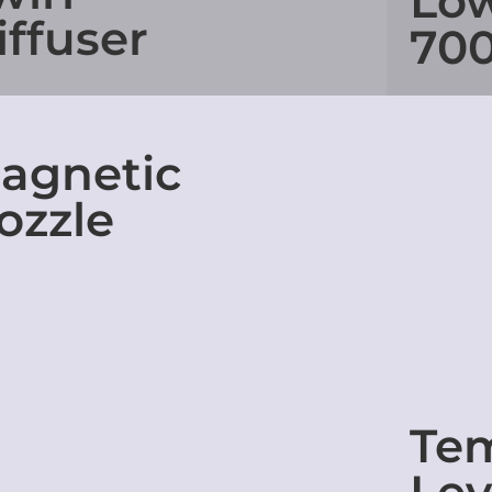
Lo
iffuser
70
agnetic
ozzle
Te
Lev