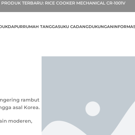
PRODUK TERBARU: RICE COOKER MECHANICAL CR-1001V
DUK
DAPUR
RUMAH TANGGA
SUKU CADANG
DUKUNGAN
INFORMAS
engering rambut
ngga asal Korea.
ain moderen,