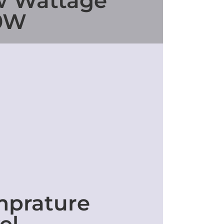
w Wattage
0W
mprature
el