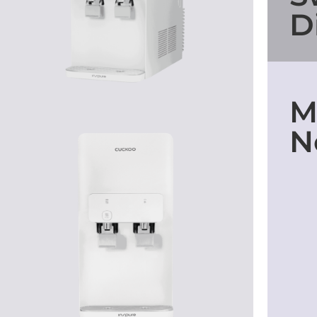
D
M
N